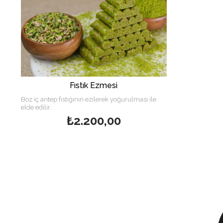
Fıstık Ezmesi
Boz iç antep fıstığının ezilerek yoğurulması ile
elde edilir.
₺2.200,00