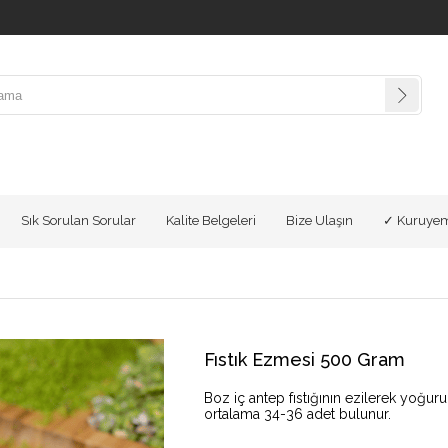
Sık Sorulan Sorular
Kalite Belgeleri
Bize Ulaşın
✓ Kuruyem
Fıstık Ezmesi 500 Gram
Boz iç antep fıstığının ezilerek yoğur
ortalama 34-36 adet bulunur.