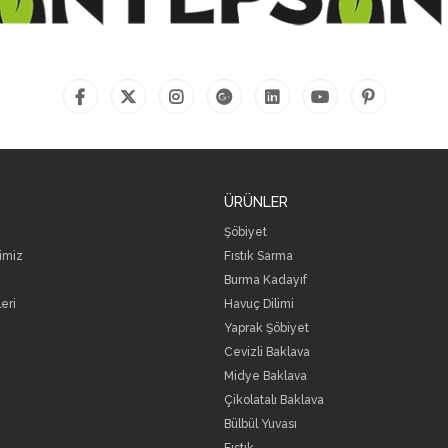
ÜRÜNLER
Şöbiyet
rimiz
Fıstık Sarma
Burma Kadayıf
eri
Havuç Dilimi
Yaprak Şöbiyet
Cevizli Baklava
Midye Baklava
Çikolatalı Baklava
Bülbül Yuvası