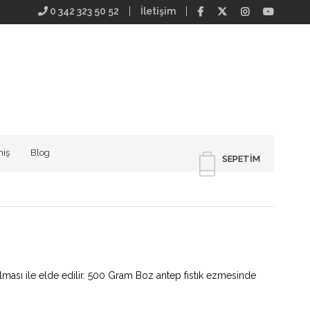
0 342 323 50 52
İletişim
iş
Blog
SEPETIM
ulması ile elde edilir. 500 Gram Boz antep fıstık ezmesinde