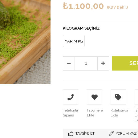
₺1.100,00
(KDV Dahil)
KILOGRAM SEÇINIZ
YARIM KG
Telefonla
Favorilere
Koleksiyona
İs
Sipariş
Ekle
Ekle
L
E
TAVSIYE ET
YORUM YAZ