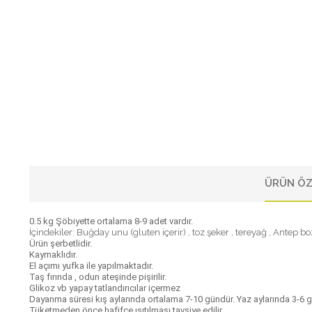
ÜRÜN ÖZ
0.5 kg Şöbiyette ortalama 8-9 adet vardır.
İçindekiler: Buğday unu (gluten içerir) , toz şeker , tereyağ , Antep boz f
Ürün şerbetlidir.
Kaymaklıdır.
El açımı yufka ile yapılmaktadır.
Taş fırında , odun ateşinde pişirilir.
Glikoz vb yapay tatlandırıcılar içermez
Dayanma süresi kış aylarında ortalama 7-10 gündür. Yaz aylarında 3-6
Tüketmeden önce hafifçe ısıtılması tavsiye edilir.