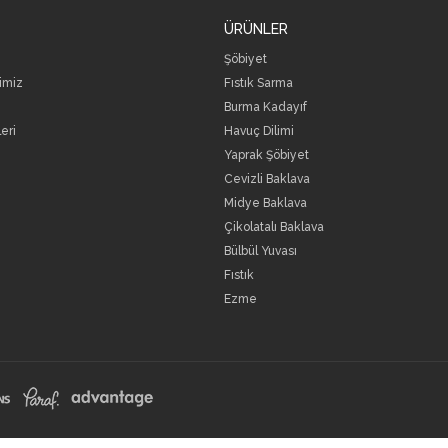
ÜRÜNLER
Şöbiyet
rimiz
Fıstık Sarma
Burma Kadayıf
eri
Havuç Dilimi
Yaprak Şöbiyet
Cevizli Baklava
Midye Baklava
Çikolatalı Baklava
Bülbül Yuvası
Fıstık
Ezme