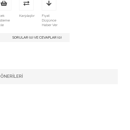
tek
Karşılaştır
Fiyat
isteme
Düşünce
kle
Haber Ver
SORULAR (0) VE CEVAPLAR (0)
ÖNERILERI