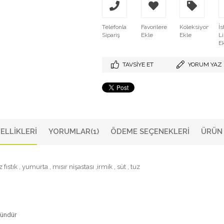
Telefonla
Favorilere
Koleksiyona
İs
Sipariş
Ekle
Ekle
L
E
TAVSIYE ET
YORUM YAZ
ELLIKLERI
YORUMLAR
(1)
ÖDEME SEÇENEKLERI
ÜRÜN 
ıstık , yumurta , mısır nişastası ,irmik , süt , tuz
 gündür