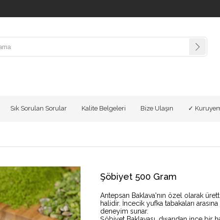
Sık Sorulan Sorular
Kalite Belgeleri
Bize Ulaşın
✓ Kuruyem
Şöbiyet 500 Gram
Antepsan Baklava'nın özel olarak üret
halidir. İncecik yufka tabakaları arasına
deneyim sunar.
Şöbiyet Baklavası, dışarıdan ince bir h