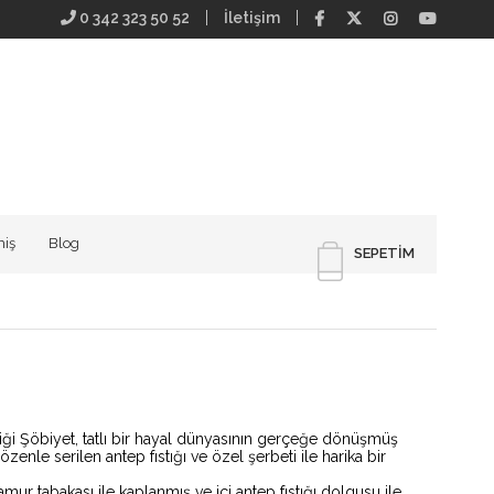
0 342 323 50 52
İletişim
iş
Blog
SEPETIM
tiği Şöbiyet, tatlı bir hayal dünyasının gerçeğe dönüşmüş
 özenle serilen antep fıstığı ve özel şerbeti ile harika bir
amur tabakası ile kaplanmış ve içi antep fıstığı dolgusu ile