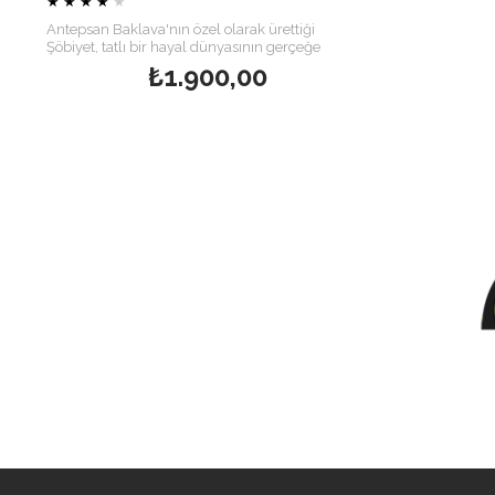
★
★
★
★
★
Antepsan Baklava'nın özel olarak ürettiği
Şöbiyet
, tatlı bir hayal dünyasının gerçeğe
dönüşmüş halidir. İncecik yufka tabakaları
₺1.900,00
arasına özenle serilen antep fıstığı ve özel şerbeti
ile harika bir deneyim sunar.
1 kilogramlık pakette ortalama
16-18 adet
Şöbiyet bulunur.
Saat
16:30
a kadar verilen siparişler aynı gün,
16:30 'dan sonra verilen siparişler
1 gün
sonra
kargoya verilir.