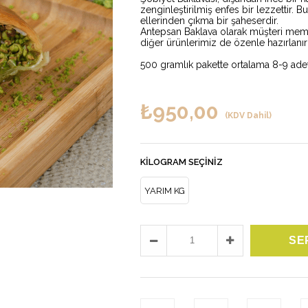
zenginleştirilmiş enfes bir lezzettir. 
ellerinden çıkma bir şaheserdir.
Antepsan Baklava olarak müşteri memnu
diğer ürünlerimiz de özenle hazırlanır 
500 gramlık pakette ortalama 8-9 ad
₺950,00
(KDV Dahil)
KILOGRAM SEÇINIZ
YARIM KG